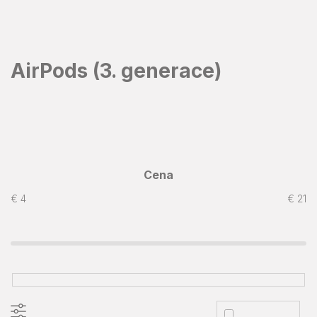
Prejsť
na
obsah
AirPods (3. generace)
Cena
€
4
€
21