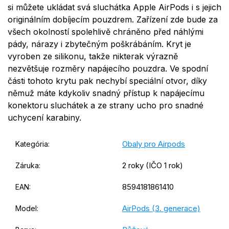
si můžete ukládat svá sluchátka Apple AirPods i s jejich
originálním dobíjecím pouzdrem. Zařízení zde bude za
všech okolností spolehlivě chráněno před náhlými
pády, nárazy i zbytečným poškrábáním. Kryt je
vyroben ze silikonu, takže nikterak výrazně
nezvětšuje rozměry napájecího pouzdra. Ve spodní
části tohoto krytu pak nechybí speciální otvor, díky
němuž máte kdykoliv snadný přístup k napájecímu
konektoru sluchátek a ze strany ucho pro snadné
uchycení karabiny.
Obaly pro Airpods
Kategória
:
2 roky (IČO 1 rok)
Záruka
:
8594181861410
EAN
:
AirPods (3. generace)
Model
: