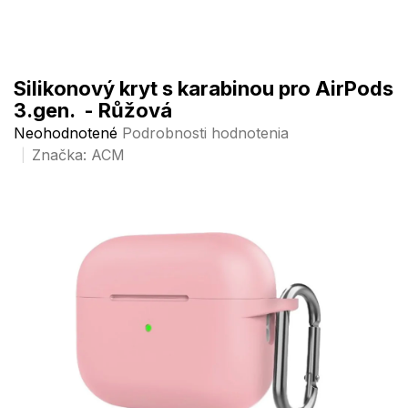
Prejsť
na
obsah
Silikonový kryt s karabinou pro AirPods
3.gen. - Růžová
Priemerné
Neohodnotené
Podrobnosti hodnotenia
hodnotenie
Značka:
ACM
produktu
je
0,0
z
5
hviezdičiek.