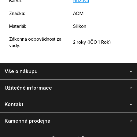
Růžová
Barva
:
ACM
Značka
:
Silikon
Materiál
:
Zákonná odpovědnost za
2 roky (IČO 1 Rok)
vady
:
Z
Vše o nákupu
á
p
ä
Užitečné informace
t
i
Kontakt
e
Kamenná prodejna