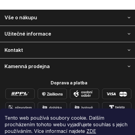
Z
Vše o nákupu
á
p
ä
Užitečné informace
t
i
Kontakt
e
Kamenná prodejna
Doprava a platba
Tento web používá soubory cookie. Dalším
procházením tohoto webu vyjadřujete souhlas s jejich
Přidejte se k nám na sítích
používáním. Více informací najdete
ZDE