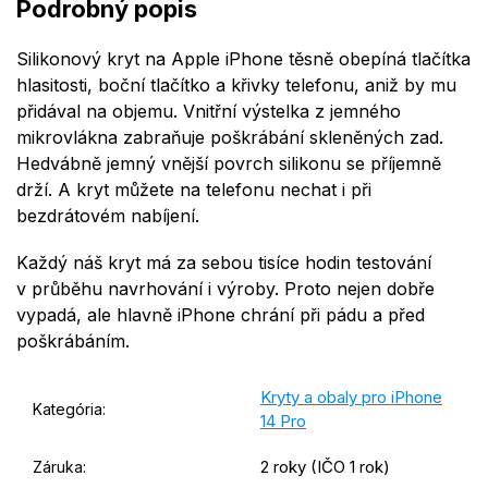
Podrobný popis
Silikonový kryt na Apple iPhone těsně obepíná tlačítka
hlasitosti, boční tlačítko a křivky telefonu, aniž by mu
přidával na objemu. Vnitřní výstelka z jemného
mikrovlákna zabraňuje poškrábání skleněných zad.
Hedvábně jemný vnější povrch silikonu se příjemně
drží. A kryt můžete na telefonu nechat i při
bezdrátovém nabíjení.
Každý náš kryt má za sebou tisíce hodin testování
v průběhu navrhování i výroby. Proto nejen dobře
vypadá, ale hlavně iPhone chrání při pádu a před
poškrábáním.
Kryty a obaly pro iPhone
Kategória
:
14 Pro
2 roky (IČO 1 rok)
Záruka
: