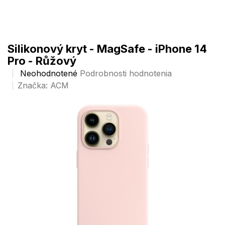
Prejsť
na
obsah
Silikonový kryt - MagSafe - iPhone 14
Pro - Růžový
Priemerné
Neohodnotené
Podrobnosti hodnotenia
hodnotenie
Značka:
ACM
produktu
je
0,0
z
5
hviezdičiek.