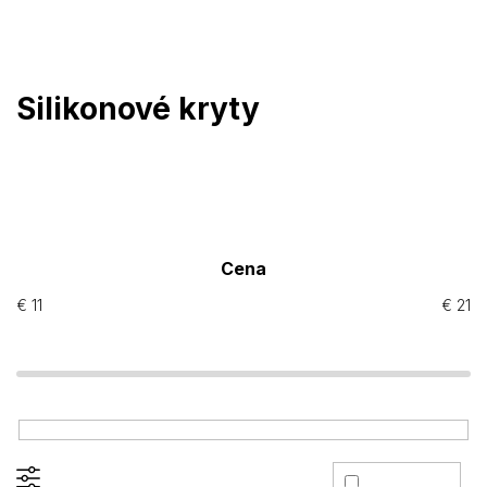
Prejsť
na
obsah
Silikonové kryty
Cena
€
11
€
21