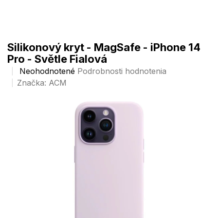
Prejsť
na
obsah
Silikonový kryt - MagSafe - iPhone 14
Pro - Světle Fialová
Priemerné
Neohodnotené
Podrobnosti hodnotenia
hodnotenie
Značka:
ACM
produktu
je
0,0
z
5
hviezdičiek.