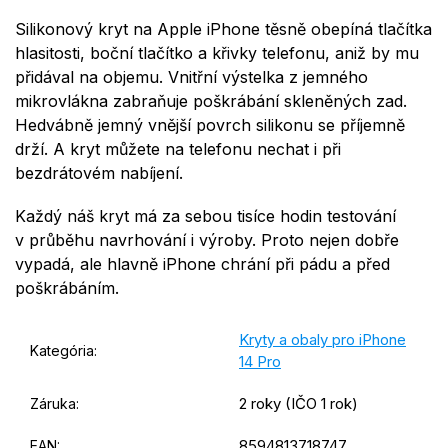
Silikonový kryt na Apple iPhone těsně obepíná tlačítka
hlasitosti, boční tlačítko a křivky telefonu, aniž by mu
přidával na objemu. Vnitřní výstelka z jemného
mikrovlákna zabraňuje poškrábání skleněných zad.
Hedvábně jemný vnější povrch silikonu se příjemně
drží. A kryt můžete na telefonu nechat i při
bezdrátovém nabíjení.
Každý náš kryt má za sebou tisíce hodin testování
v průběhu navrhování i výroby. Proto nejen dobře
vypadá, ale hlavně iPhone chrání při pádu a před
poškrábáním.
Kryty a obaly pro iPhone
Kategória
:
14 Pro
2 roky (IČO 1 rok)
Záruka
:
8594813718747
EAN
: