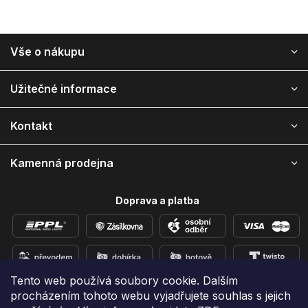
Z
Vše o nákupu
á
p
ä
Užitečné informace
t
i
Kontakt
e
Kamenná prodejna
Doprava a platba
Tento web používá soubory cookie. Dalším
procházením tohoto webu vyjadřujete souhlas s jejich
Přidejte se k nám na sítích