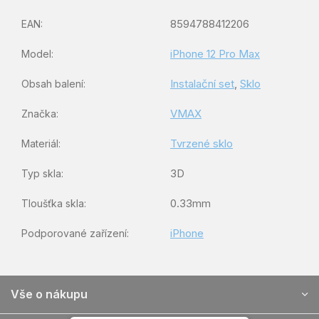
8594788412206
EAN
:
iPhone 12 Pro Max
Model
:
Instalační set
,
Sklo
Obsah balení
:
VMAX
Značka
:
Tvrzené sklo
Materiál
:
3D
Typ skla
:
0.33mm
Tloušťka skla
:
iPhone
Podporované zařízení
:
Z
Vše o nákupu
á
p