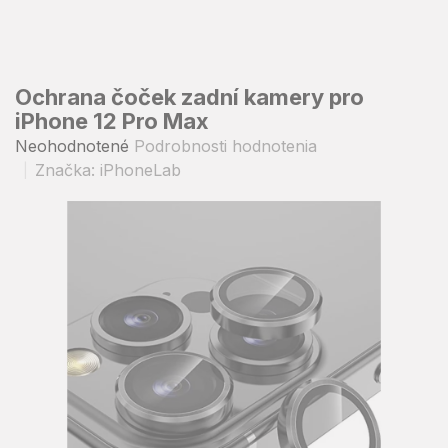
Prejsť
na
obsah
Ochrana čoček zadní kamery pro
iPhone 12 Pro Max
Priemerné
Neohodnotené
Podrobnosti hodnotenia
hodnotenie
Značka:
iPhoneLab
produktu
je
0,0
z
5
hviezdičiek.