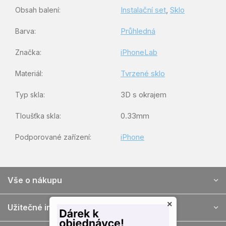
Instalační set
,
Sklo
Obsah balení
:
Průhledná
Barva
:
iPhoneLab
Značka
:
Tvrzené sklo
Materiál
:
3D s okrajem
Typ skla
:
0.33mm
Tloušťka skla
:
iPhone
Podporované zařízení
:
Z
Vše o nákupu
á
p
×
ä
Užitečné informace
t