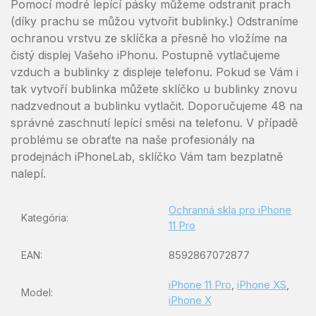
Pomocí modré lepící pásky můžeme odstranit prach
(díky prachu se můžou vytvořit bublinky.) Odstraníme
ochranou vrstvu ze sklíčka a přesně ho vložíme na
čistý displej Vašeho iPhonu. Postupně vytlačujeme
vzduch a bublinky z displeje telefonu. Pokud se Vám i
tak vytvoří bublinka můžete sklíčko u bublinky znovu
nadzvednout a bublinku vytlačit. Doporučujeme 48 na
správné zaschnutí lepící směsi na telefonu. V případě
problému se obraťte na naše profesionály na
prodejnách iPhoneLab, sklíčko Vám tam bezplatně
nalepí.
Ochranná skla pro iPhone
Kategória
:
11 Pro
8592867072877
EAN
:
iPhone 11 Pro
,
iPhone XS
,
Model
:
iPhone X