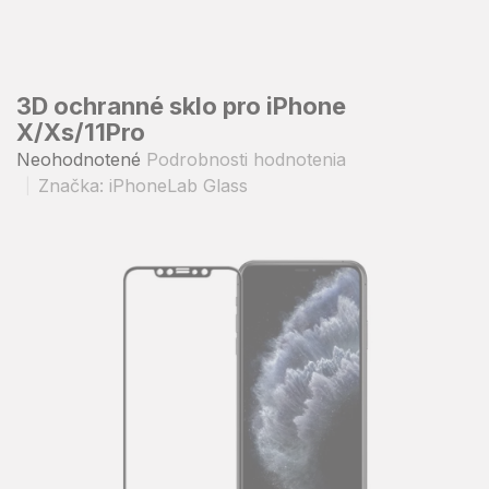
Prejsť
na
obsah
3D ochranné sklo pro iPhone
X/Xs/11Pro
Priemerné
Neohodnotené
Podrobnosti hodnotenia
hodnotenie
Značka:
iPhoneLab Glass
produktu
je
0,0
z
5
hviezdičiek.