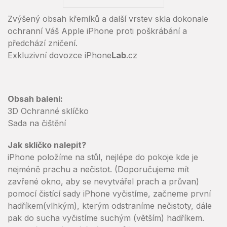
Zvýšený obsah křemíků a další vrstev skla dokonale
ochranní Váš Apple iPhone proti poškrábání a
předchází zničení.
Exkluzivní dovozce iPhone
Lab
.cz
Obsah balení:
3D Ochranné sklíčko
Sada na čištění
Jak sklíčko nalepit?
iPhone položíme na stůl, nejlépe do pokoje kde je
nejméně prachu a nečistot. (Doporučujeme mít
zavřené okno, aby se nevytvářel prach a průvan)
pomocí čistící sady iPhone vyčistíme, začneme první
hadříkem(vlhkým), kterým odstraníme nečistoty, dále
pak do sucha vyčistíme suchým (větším) hadříkem.