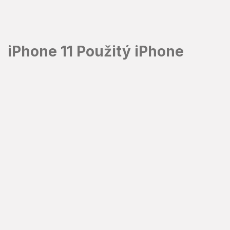
Prejsť
na
obsah
iPhone 11 Použitý iPhone