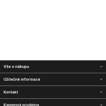
Z
Vše o nákupu
á
p
ä
Užitečné informace
t
i
Kontakt
e
Kamenná prodejna