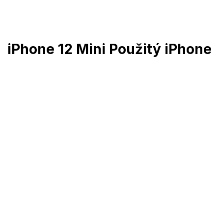
Prejsť
na
obsah
iPhone 12 Mini Použitý iPhone