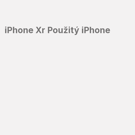
Prejsť
na
obsah
iPhone Xr Použitý iPhone