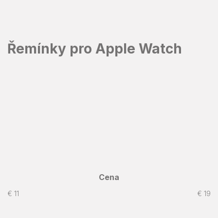
Prejsť
na
obsah
Řemínky pro Apple Watch
Cena
€
11
€
19