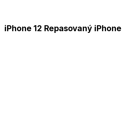
Prejsť
na
obsah
iPhone 12 Repasovaný iPhone