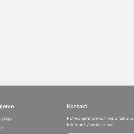
ujeme
Kontakt
Potřebujete poradit nebo nakoupi
ro Max
telefonu? Zavolejte nám.
ro