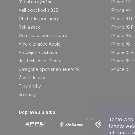
31 dní na výměnu
iPhone 17
í
Velkoobchod a B2B
iPhone Air
Obchodní podmínky
iPhone 16 P
Reklamace
iPhone 16 P
Ochrana osobních údajů
iPhone 16e
Více o značce Apple
iPhone 16
Prodejna v Ostravě
iPhone 15 P
Jak testujeme iPhony
iPhone 15 P
Kategorie opotřebení telefonů
iPhone 15
Časté dotazy
Tipy a triky
Kontakty
Doprava a platba
Tento web 
tohoto webu
informací 