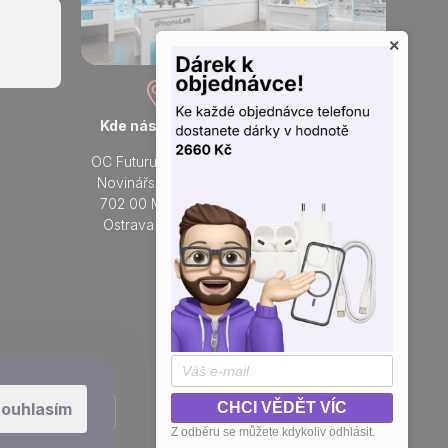
×
Kde nás najdete
Otevřeno každý den
OC Futurum Ostrava
Po - Ne:
Novinářská 3178/6
9 - 21 hod.
702 00 Moravská
Do prodejny
Ostrava a Přívoz
Přidejte se k nám na sítích
ouhlasím
CHCI VĚDĚT VÍC
Z odběru se můžete kdykoliv odhlásit.