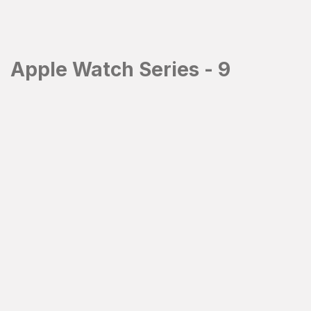
Přejít
na
obsah
Apple Watch Series - 9