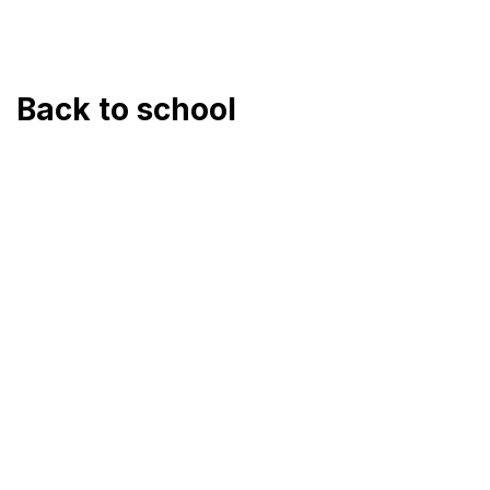
Přejít
na
obsah
Back to school