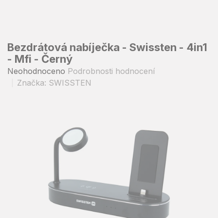
Přejít
na
obsah
Bezdrátová nabíječka - Swissten - 4in1
- Mfi - Černý
Průměrné
Neohodnoceno
Podrobnosti hodnocení
hodnocení
Značka:
SWISSTEN
produktu
je
0,0
z
5
hvězdiček.