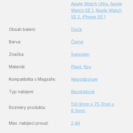
Apple Watch Ultra
,
Apple
Watch SE 1
,
Apple Watch
SE 2
,
iPhone SE 1
Dock
Obsah balení
:
Černá
Barva
:
Swissten
Značka
:
Plast
,
Kov
Materiál
:
Nepodporuje
Kompatibilita s Magsafe
:
Bezdrátové
Typ nabíjení
:
150,9mm x 75,7mm x
Rozměry produktu
:
8,3mm
2,4A
Max. nabíjecí proud
: