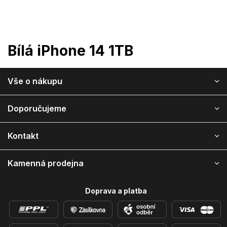
Přejít
na
obsah
Bílá iPhone 14 1TB
Z
Vše o nákupu
á
p
a
Doporučujeme
t
í
Kontakt
Kamenná prodejna
Doprava a platba