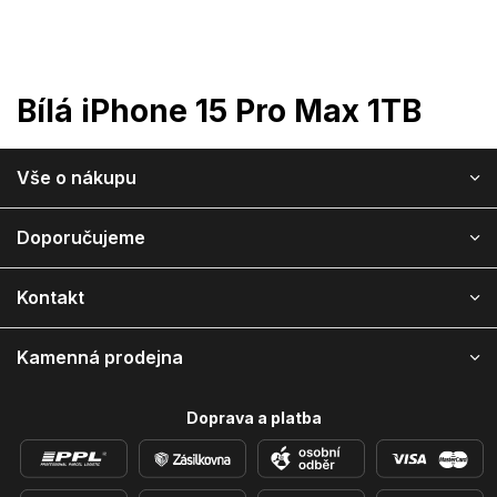
Přejít
na
obsah
Bílá iPhone 15 Pro Max 1TB
Z
Vše o nákupu
á
p
a
Doporučujeme
t
í
Kontakt
Kamenná prodejna
Doprava a platba