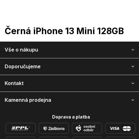
Přejít
na
obsah
Černá iPhone 13 Mini 128GB
Z
Vše o nákupu
á
p
a
Doporučujeme
t
í
Kontakt
Kamenná prodejna
Doprava a platba