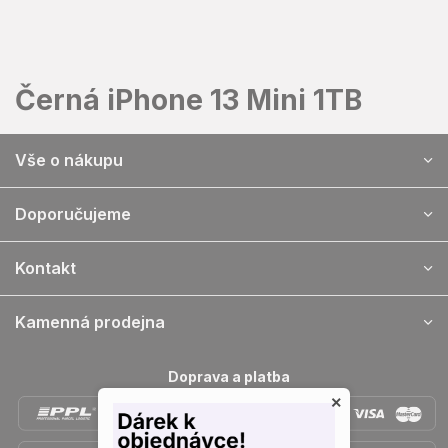
Přejít
na
obsah
Černá iPhone 13 Mini 1TB
Z
Vše o nákupu
á
p
a
Doporučujeme
t
í
Kontakt
Kamenná prodejna
Doprava a platba
×