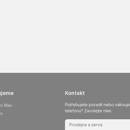
ujeme
Kontakt
Potřebujete poradit nebo nakoupi
ro Max
telefonu? Zavolejte nám.
ro
Prodejna a servis