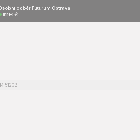
Osobní odběr Futurum Ostrava
ihned 🤩
14 512GB