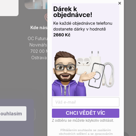
×
Kde nás najdete
Otevřeno každý den
OC Futurum Ostrava
Po - Ne:
Novinářská 3178/6
9 - 21 hod.
702 00 Moravská
Do prodejny
Ostrava a Přívoz
Přidejte se k nám na sítích
ouhlasím
CHCI VĚDĚT VÍC
Z odběru se můžete kdykoliv odhlásit.
Přihlášením souhlasíte se zasíláním
obchodních sdělení a se zpracováním