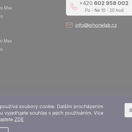
+420
602 958 002
ro Max
Po - Ne 10 - 20 hod.
ro
info@iphonelab.cz
ro Max
ro
používá soubory cookie. Dalším procházením
S
 vyjadřujete souhlas s jejich používáním. Více
najdete
ZDE
Copyright 2026
e-shop iPhoneLab.cz
. Všechna práva vyhrazena.