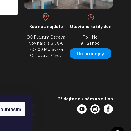
Kde nás najdete
Otevřeno každý den
OC Futurum Ostrava
Po - Ne:
Novinářská 3178/6
9 - 21 hod.
702 00 Moravská
Do prodejny
Ostrava a Přívoz
Přidejte se k nám na sítích
ouhlasím