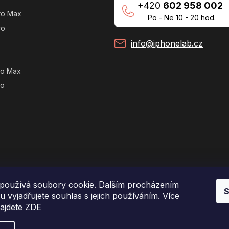
+420
602 958 002
ro Max
Po - Ne 10 - 20 hod.
ro
info@iphonelab.cz
ro Max
ro
používá soubory cookie. Dalším procházením
S
 vyjadřujete souhlas s jejich používáním. Více
najdete
ZDE
Copyright 2026
e-shop iPhoneLab.cz
. Všechna práva vyhrazena.