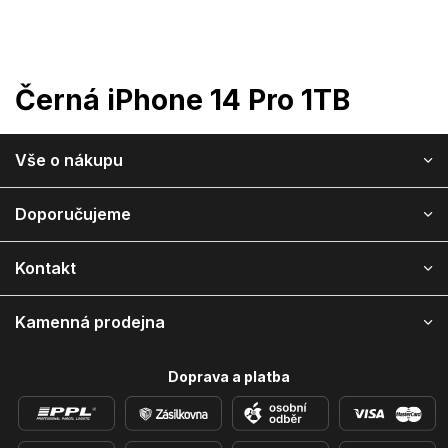
Přejít
na
obsah
Černá iPhone 14 Pro 1TB
Z
Vše o nákupu
á
p
a
Doporučujeme
t
í
Kontakt
Kamenná prodejna
Doprava a platba