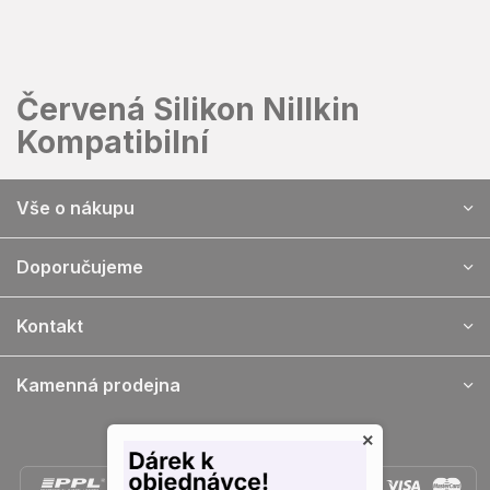
Přejít
na
obsah
Červená Silikon Nillkin
Kompatibilní
Z
Vše o nákupu
á
p
a
Doporučujeme
t
í
Kontakt
Kamenná prodejna
×
Doprava a platba