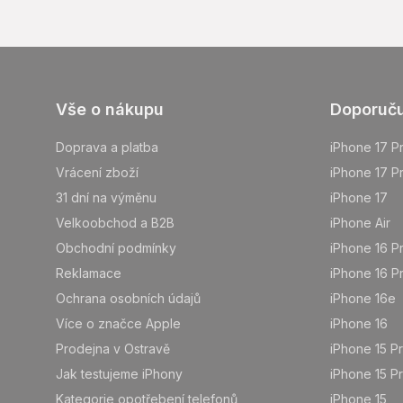
Z
Vše o nákupu
Doporuč
á
p
Doprava a platba
iPhone 17 P
a
Vrácení zboží
iPhone 17 P
t
31 dní na výměnu
iPhone 17
í
Velkoobchod a B2B
iPhone Air
Obchodní podmínky
iPhone 16 P
Reklamace
iPhone 16 P
Ochrana osobních údajů
iPhone 16e
Více o značce Apple
iPhone 16
Prodejna v Ostravě
iPhone 15 P
Jak testujeme iPhony
iPhone 15 P
Kategorie opotřebení telefonů
iPhone 15