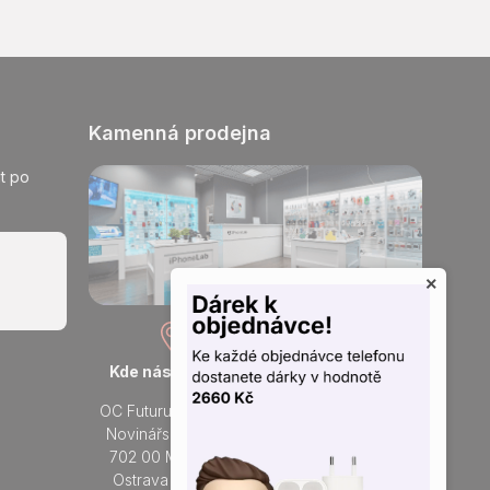
Kamenná prodejna
t po
×
Kde nás najdete
Otevřeno každý den
OC Futurum Ostrava
Po - Ne:
Novinářská 3178/6
9 - 21 hod.
702 00 Moravská
Do prodejny
Ostrava a Přívoz