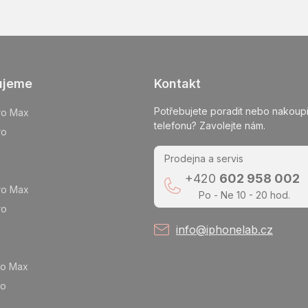
ujeme
Kontakt
Potřebujete poradit nebo nakoupi
ro Max
telefonu? Zavolejte nám.
ro
Prodejna a servis
+420
602 958 002
ro Max
Po - Ne 10 - 20 hod.
ro
info@iphonelab.cz
ro Max
ro