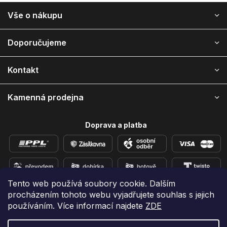
Z
Vše o nákupu
á
p
a
Doporučujeme
t
í
Kontakt
Kamenná prodejna
Doprava a platba
Tento web používá soubory cookie. Dalším
procházením tohoto webu vyjadřujete souhlas s jejich
Přidejte se k nám na sítích
používáním. Více informací najdete
ZDE