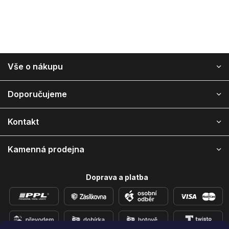
Z
Vše o nákupu
á
p
a
Doporučujeme
t
í
Kontakt
Kamenná prodejna
Doprava a platba