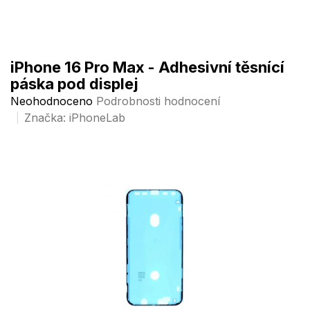
Přejít
na
obsah
iPhone 16 Pro Max - Adhesivní těsnící
páska pod displej
Průměrné
Neohodnoceno
Podrobnosti hodnocení
hodnocení
Značka:
iPhoneLab
produktu
je
0,0
z
5
hvězdiček.