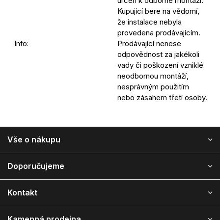
určen k odborné montáži.
Kupující bere na vědomí,
že instalace nebyla
provedena prodávajícím.
Prodávající nenese
Info
:
odpovědnost za jakékoli
vady či poškození vzniklé
neodbornou montáží,
nesprávným použitím
nebo zásahem třetí osoby.
Z
Vše o nákupu
á
p
a
Doporučujeme
t
í
Kontakt
Kamenná prodejna