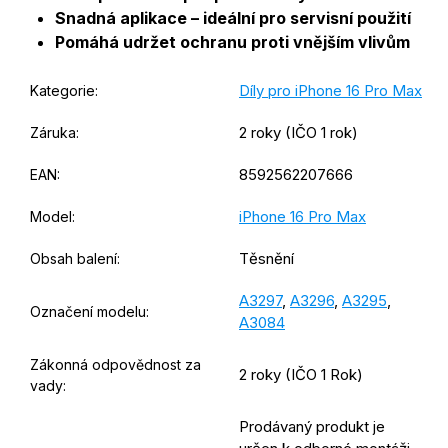
Snadná aplikace – ideální pro servisní použití
Pomáhá udržet ochranu proti vnějším vlivům
Díly pro iPhone 16 Pro Max
Kategorie
:
2 roky (IČO 1 rok)
Záruka
:
8592562207666
EAN
:
iPhone 16 Pro Max
Model
:
Těsnění
Obsah balení
:
A3297
,
A3296
,
A3295
,
Označení modelu
:
A3084
Zákonná odpovědnost za
2 roky (IČO 1 Rok)
vady
:
Prodávaný produkt je