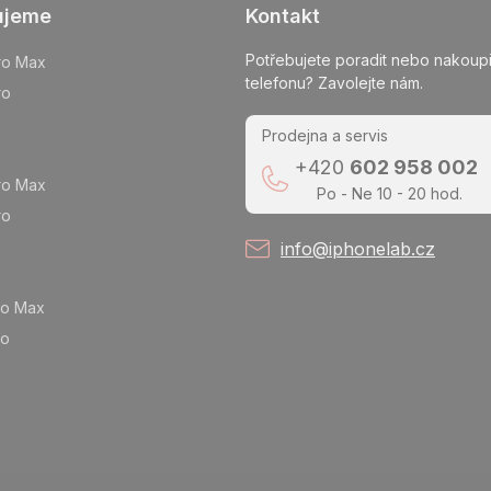
ujeme
Kontakt
Potřebujete poradit nebo nakoupi
ro Max
telefonu? Zavolejte nám.
ro
Prodejna a servis
+420
602 958 002
ro Max
Po - Ne 10 - 20 hod.
ro
info@iphonelab.cz
ro Max
ro