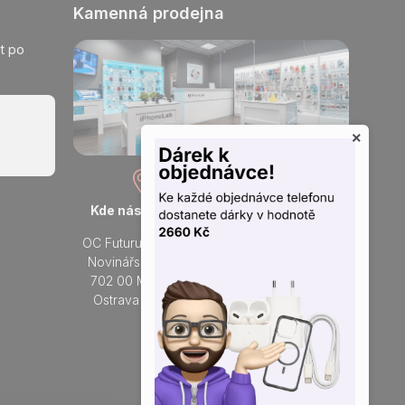
Kamenná prodejna
t po
×
Kde nás najdete
Otevřeno každý den
OC Futurum Ostrava
Po - Ne:
Novinářská 3178/6
9 - 21 hod.
702 00 Moravská
Do prodejny
Ostrava a Přívoz