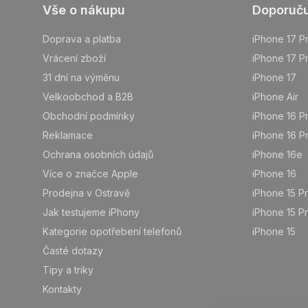
Z
Vše o nákupu
Doporuč
á
p
Doprava a platba
iPhone 17 P
a
Vrácení zboží
iPhone 17 P
t
31 dní na výměnu
iPhone 17
í
Velkoobchod a B2B
iPhone Air
Obchodní podmínky
iPhone 16 P
Reklamace
iPhone 16 P
Ochrana osobních údajů
iPhone 16e
Více o značce Apple
iPhone 16
Prodejna v Ostravě
iPhone 15 P
Jak testujeme iPhony
iPhone 15 P
Kategorie opotřebení telefonů
iPhone 15
Časté dotazy
Tipy a triky
Kontakty