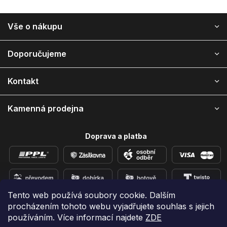
Z
Vše o nákupu
á
p
a
Doporučujeme
t
í
Kontakt
Kamenná prodejna
Doprava a platba
Tento web používá soubory cookie. Dalším
procházením tohoto webu vyjadřujete souhlas s jejich
Přidejte se k nám na sítích
používáním. Více informací najdete
ZDE