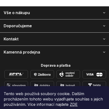
Z
Vše o nákupu
á
p
a
Doporučujeme
t
í
Kontakt
Kamenná prodejna
Doprava a platba
Tento web používá soubory cookie. Dalším
procházením tohoto webu vyjadřujete souhlas s jejich
Přidejte se k nám na sítích
používáním. Více informací najdete
ZDE