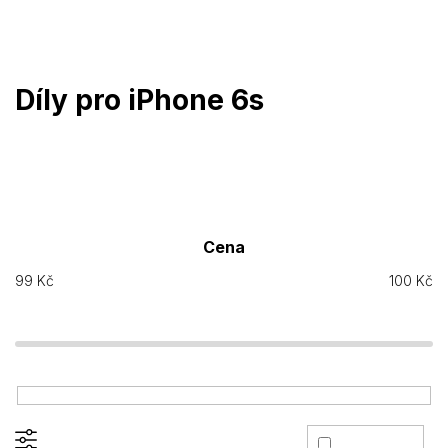
Přejít
na
obsah
Díly pro iPhone 6s
Cena
99
Kč
100
Kč