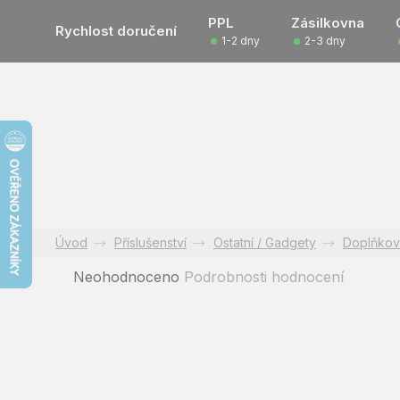
Přejít
PPL
Zásilkovna
na
Rychlost doručení
1-2 dny
2-3 dny
obsah
Příslušenství
Ostatní / Gadgety
Doplňkov
Průměrné
Neohodnoceno
Podrobnosti hodnocení
hodnocení
produktu
je
0,0
z