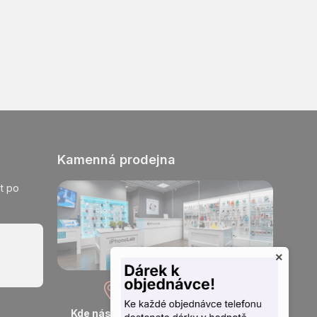
Kamenná prodejna
t po
×
Kde nás najdete
Otevřeno každý den