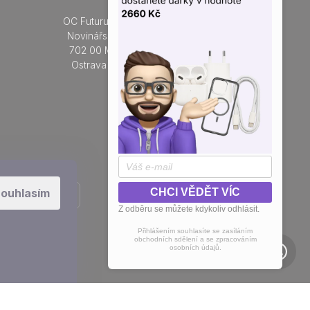
OC Futurum Ostrava
Po - Ne:
Novinářská 3178/6
9 - 21 hod.
702 00 Moravská
Do prodejny
Ostrava a Přívoz
Přidejte se k nám na sítích
ouhlasím
CHCI VĚDĚT VÍC
Z odběru se můžete kdykoliv odhlásit.
Přihlášením souhlasíte se zasíláním
obchodních sdělení a se zpracováním
osobních údajů.