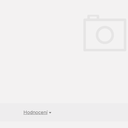
5
hvězdiček.
Hodnocení