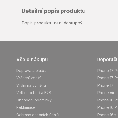
Detailní popis produktu
Popis produktu není dostupný
Z
Vše o nákupu
Doporuč
á
p
Doprava a platba
iPhone 17 P
a
Vrácení zboží
iPhone 17 P
t
31 dní na výměnu
iPhone 17
í
Velkoobchod a B2B
iPhone Air
Obchodní podmínky
iPhone 16 P
Reklamace
iPhone 16 P
Ochrana osobních údajů
iPhone 16e