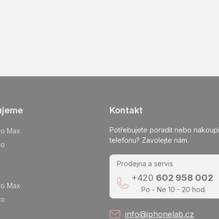
ujeme
Kontakt
Potřebujete poradit nebo nakoupi
ro Max
telefonu? Zavolejte nám.
ro
Prodejna a servis
+420
602 958 002
ro Max
Po - Ne 10 - 20 hod.
ro
info@iphonelab.cz