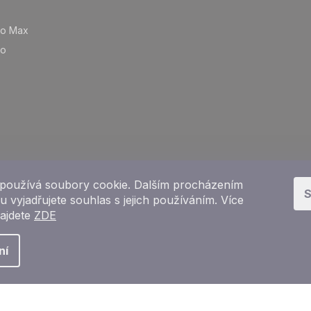
ro Max
ro
používá soubory cookie. Dalším procházením
S
 vyjadřujete souhlas s jejich používáním. Více
najdete
ZDE
Copyright 2026
e-shop iPhoneLab.cz
. Všechna práva vyhrazena.
ní
Vytvořil Shoptet