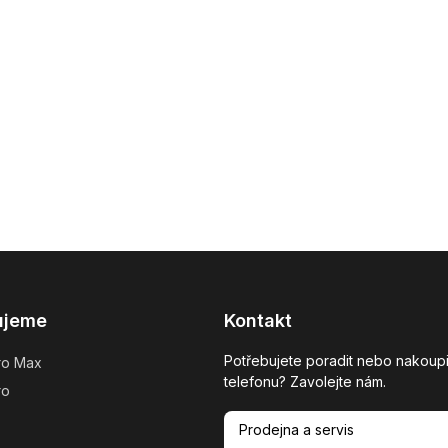
ujeme
Kontakt
Potřebujete poradit nebo nakoupi
ro Max
telefonu? Zavolejte nám.
ro
Prodejna a servis