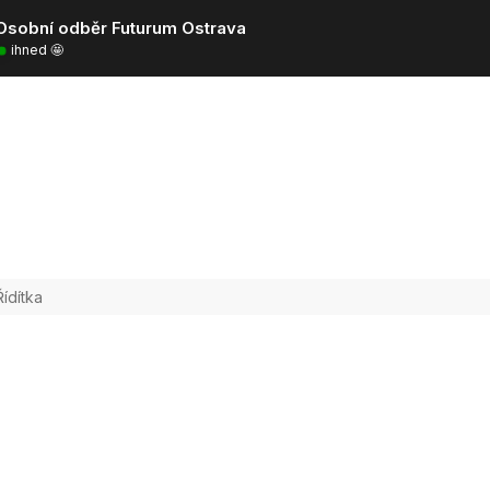
Osobní odběr Futurum Ostrava
ihned 🤩
Řídítka