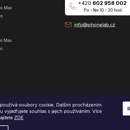
+420
602 958 002
ro Max
Po - Ne 10 - 20 hod.
ro
info@iphonelab.cz
ro Max
ro
používá soubory cookie. Dalším procházením
S
 vyjadřujete souhlas s jejich používáním. Více
najdete
ZDE
Copyright 2026
e-shop iPhoneLab.cz
. Všechna práva vyhrazena.