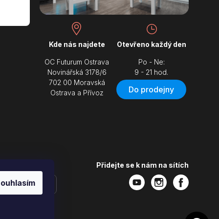
Kde nás najdete
Otevřeno každý den
OC Futurum Ostrava
Po - Ne:
Novinářská 3178/6
9 - 21 hod.
702 00 Moravská
Do prodejny
Ostrava a Přívoz
Přidejte se k nám na sítích
ouhlasím