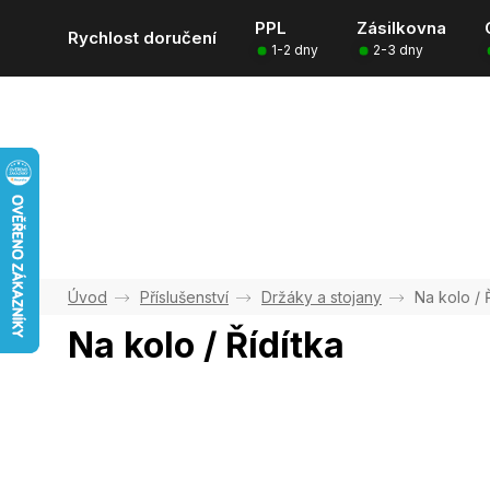
Přejít
PPL
Zásilkovna
na
Rychlost doručení
1-2 dny
2-3 dny
obsah
Příslušenství
Držáky a stojany
Na kolo / 
Na kolo / Řídítka