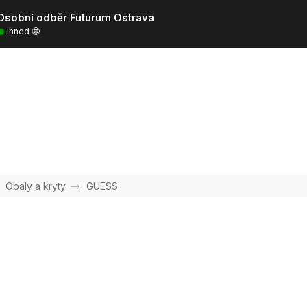
Osobní odběr Futurum Ostrava
ihned 🤩
Obaly a kryty
GUESS