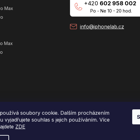
+420
602 958 002
ro Max
Po - Ne 10 - 20 hod.
ro
info@iphonelab.cz
ro Max
ro
používá soubory cookie. Dalším procházením
S
 vyjadřujete souhlas s jejich používáním. Více
najdete
ZDE
Copyright 2026
e-shop iPhoneLab.cz
. Všechna práva vyhrazena.