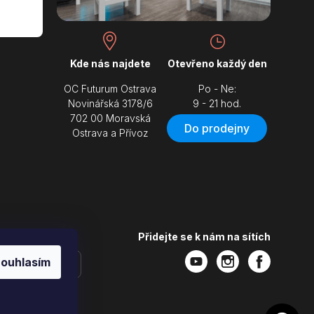
Kde nás najdete
Otevřeno každý den
OC Futurum Ostrava
Po - Ne:
Novinářská 3178/6
9 - 21 hod.
702 00 Moravská
Do prodejny
Ostrava a Přívoz
Přidejte se k nám na sítích
ouhlasím