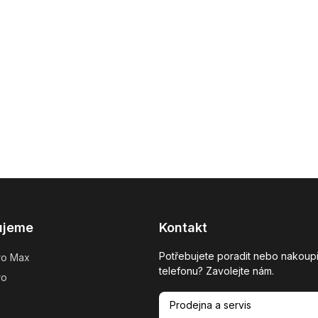
ujeme
Kontakt
Potřebujete poradit nebo nakoupi
ro Max
telefonu? Zavolejte nám.
ro
Prodejna a servis