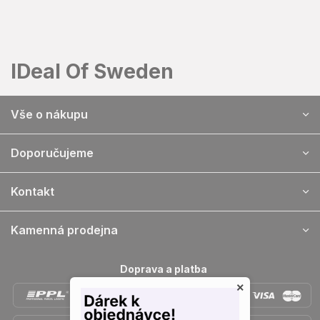
Přejít
na
obsah
IDeal Of Sweden
Z
Vše o nákupu
á
p
a
Doporučujeme
t
í
Kontakt
Kamenná prodejna
Doprava a platba
×