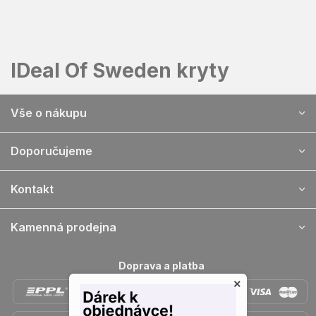
Přejít
na
obsah
IDeal Of Sweden kryty
Z
Vše o nákupu
á
p
a
Doporučujeme
t
í
Kontakt
Kamenná prodejna
Doprava a platba
×