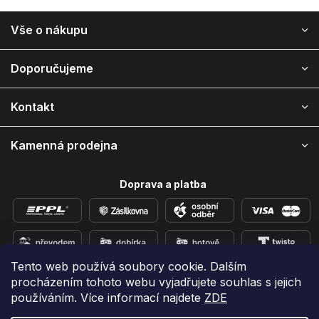
Z
Vše o nákupu
á
p
a
Doporučujeme
t
í
Kontakt
Kamenná prodejna
Doprava a platba
Tento web používá soubory cookie. Dalším
procházením tohoto webu vyjadřujete souhlas s jejich
Přidejte se k nám na sítích
používáním. Více informací najdete
ZDE