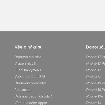
Z
Vše o nákupu
Doporuč
á
p
Doprava a platba
iPhone 17 P
a
Vrácení zboží
iPhone 17 P
t
31 dní na výměnu
iPhone 17
í
Velkoobchod a B2B
iPhone Air
Obchodní podmínky
iPhone 16 P
Reklamace
iPhone 16 P
Ochrana osobních údajů
iPhone 16e
Více o značce Apple
iPhone 16