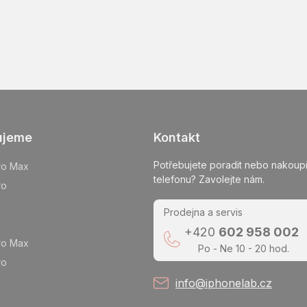
ujeme
Kontakt
Potřebujete poradit nebo nakoupi
ro Max
telefonu? Zavolejte nám.
ro
Prodejna a servis
+420
602 958 002
ro Max
Po - Ne 10 - 20 hod.
ro
info@iphonelab.cz