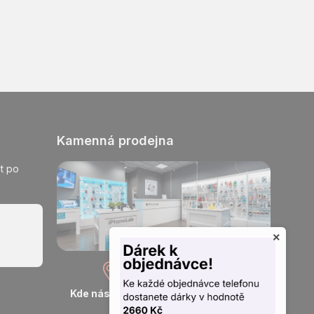
Kamenná prodejna
t po
×
Kde nás najdete
Otevřeno každý den