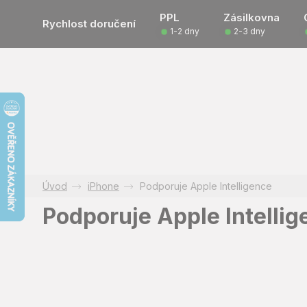
Přejít
PPL
Zásilkovna
na
Rychlost doručení
1-2 dny
2-3 dny
obsah
iPhone
Podporuje Apple Intelligence
Podporuje Apple Intelli