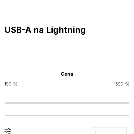
Přejít
na
obsah
USB-A na Lightning
Cena
190
Kč
590
Kč