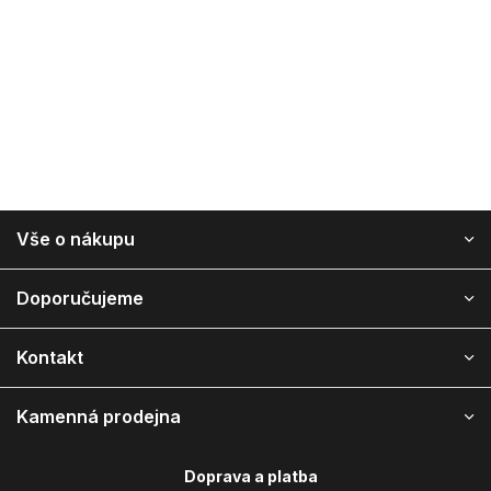
Z
Vše o nákupu
á
p
a
Doporučujeme
t
í
Kontakt
Kamenná prodejna
Doprava a platba