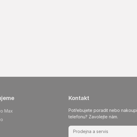
ujeme
Kontakt
Potřebujete poradit nebo nakoupi
ro Max
telefonu? Zavolejte nám.
ro
Prodejna a servis