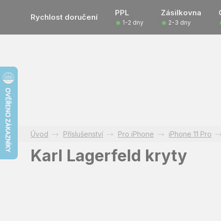
Přejít
PPL
Zásilkovna
na
Rychlost doručení
1-2 dny
2-3 dny
obsah
Příslušenství
Pro iPhone
iPhone 11 Pro
Karl Lagerfeld kryty