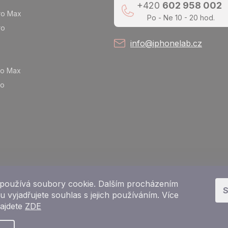
+420
602 958 002
ro Max
Po - Ne 10 - 20 hod.
ro
info@iphonelab.cz
ro Max
ro
používá soubory cookie. Dalším procházením
S
 vyjadřujete souhlas s jejich používáním. Více
najdete
ZDE
Copyright 2026
e-shop iPhoneLab.cz
. Všechna práva vyhrazena.