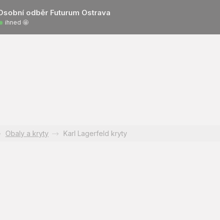
Osobní odběr Futurum Ostrava
ihned 🤩
Obaly a kryty
Karl Lagerfeld kryty