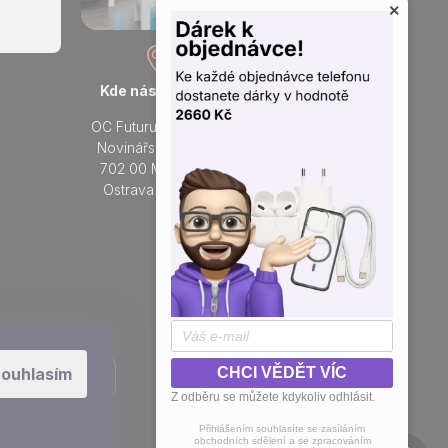
×
Kde nás najdete
Otevřeno každý den
OC Futurum Ostrava
Po - Ne:
Novinářská 3178/6
9 - 21 hod.
702 00 Moravská
Do prodejny
Ostrava a Přívoz
Přidejte se k nám na sítích
ouhlasím
CHCI VĚDĚT VÍC
Z odběru se můžete kdykoliv odhlásit.
Přihlášením souhlasíte se zasíláním
obchodních sdělení a se zpracováním