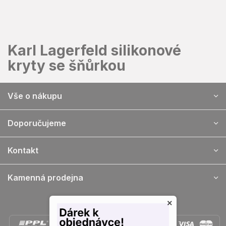
Přejít
na
obsah
Karl Lagerfeld silikonové
kryty se šňůrkou
Z
Vše o nákupu
á
p
a
Doporučujeme
t
í
Kontakt
Kamenná prodejna
×
Doprava a platba