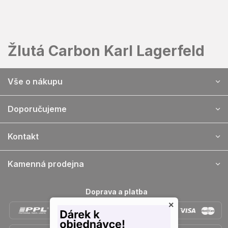
Přejít
na
obsah
Žlutá Carbon Karl Lagerfeld
Z
Vše o nákupu
á
p
a
Doporučujeme
t
í
Kontakt
Kamenná prodejna
Doprava a platba
×