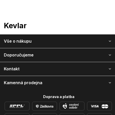
Přejít
na
obsah
Kevlar
Z
Vše o nákupu
á
p
a
Doporučujeme
t
í
Kontakt
Kamenná prodejna
Doprava a platba