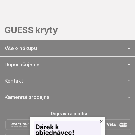
Přejít
na
obsah
GUESS kryty
Z
Vše o nákupu
á
p
a
Doporučujeme
t
í
Kontakt
Kamenná prodejna
Doprava a platba
×