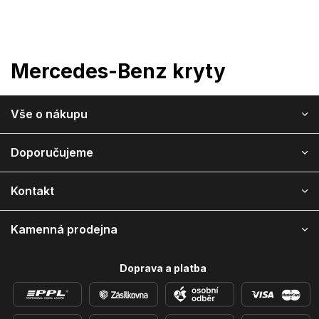
Přejít
na
obsah
Mercedes-Benz kryty
Z
Vše o nákupu
á
p
a
Doporučujeme
t
í
Kontakt
Kamenná prodejna
Doprava a platba