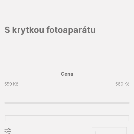
Přejít
na
obsah
S krytkou fotoaparátu
Cena
559
Kč
560
Kč