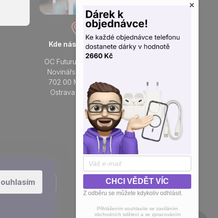
×
Kde nás najdete
Otevřeno každý den
OC Futurum Ostrava
Po - Ne:
Novinářská 3178/6
9 - 21 hod.
702 00 Moravská
Do prodejny
Ostrava a Přívoz
Přidejte se k nám na sítích
ouhlasím
CHCI VĚDĚT VÍC
Z odběru se můžete kdykoliv odhlásit.
Přihlášením souhlasíte se zasíláním
obchodních sdělení a se zpracováním