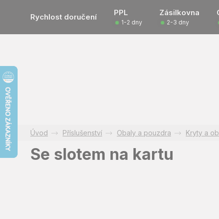
Přejít
PPL
Zásilkovna
na
Rychlost doručení
1-2 dny
2-3 dny
obsah
Příslušenství
Obaly a pouzdra
Kryty a ob
Se slotem na kartu