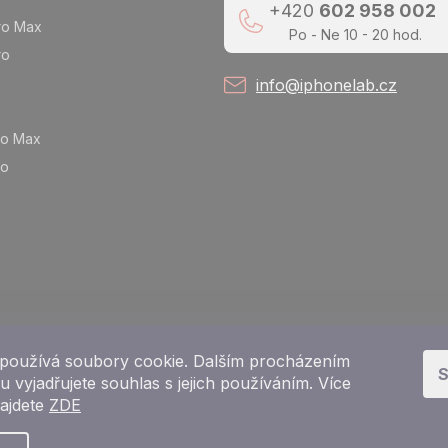
+420
602 958 002
ro Max
Po - Ne 10 - 20 hod.
ro
info@iphonelab.cz
ro Max
ro
používá soubory cookie. Dalším procházením
S
 vyjadřujete souhlas s jejich používáním. Více
najdete
ZDE
Copyright 2026
e-shop iPhoneLab.cz
. Všechna práva vyhrazena.