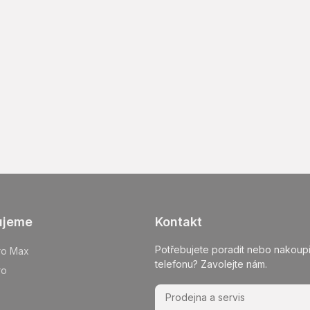
ujeme
Kontakt
Potřebujete poradit nebo nakoupi
ro Max
telefonu? Zavolejte nám.
ro
Prodejna a servis