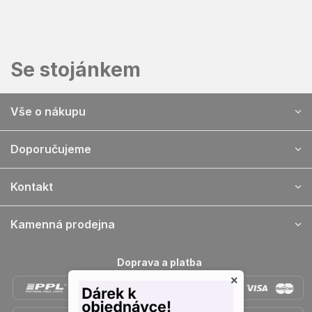
Přejít
na
obsah
Se stojánkem
Z
Vše o nákupu
á
p
a
Doporučujeme
t
í
Kontakt
Kamenná prodejna
Doprava a platba
×