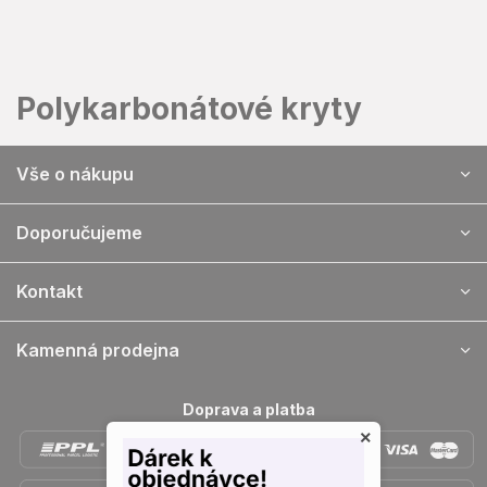
Přejít
na
obsah
Polykarbonátové kryty
Z
Vše o nákupu
á
p
a
Doporučujeme
t
í
Kontakt
Kamenná prodejna
Doprava a platba
×