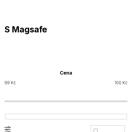
Přejít
na
obsah
S Magsafe
Cena
99
Kč
100
Kč