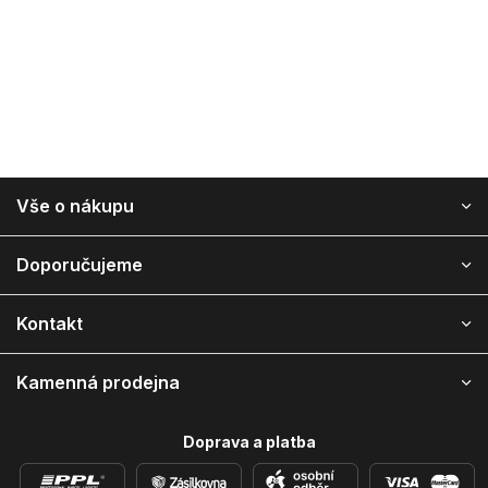
Z
Vše o nákupu
á
p
a
Doporučujeme
t
í
Kontakt
Kamenná prodejna
Doprava a platba